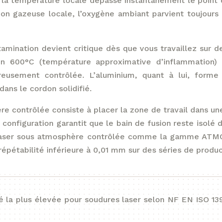
, la température locale dépasse instantanément le point 
ion gazeuse locale, l’oxygène ambiant parvient toujour
amination devient critique dès que vous travaillez sur de
n 600°C (température approximative d’inflammation) 
reusement contrôlée. L’aluminium, quant à lui, forme
ans le cordon solidifié.
re contrôlée consiste à placer la zone de travail dans un
tte configuration garantit que le bain de fusion reste is
laser sous atmosphère contrôlée comme la gamme ATMOS
pétabilité inférieure à 0,01 mm sur des séries de produc
é la plus élevée pour soudures laser selon NF EN ISO 139