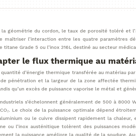
 la géométrie du cordon, le taux de porosité toléré et l
 maîtriser l’interaction entre les quatre paramètres dé
titane Grade 5 ou l’inox 316L destiné au secteur médica
dapter le flux thermique au matér
a quantité d’énergie thermique transférée au matériau pa
 de pénétration et la largeur de la zone affectée therm
andis qu’un excès de puissance vaporise le métal et génèr
industriels s’échelonnent généralement de 500 à 8000 W, 
CO₂. Le choix de la puissance optimale dépend étroitem
uminium ou le cuivre dissipent rapidement la chaleur, e
bone ou l’inox austénitique tolèrent des puissances mod
ent la puissance améliore la qualité de la soudure. Au-