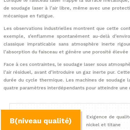
Lorsque le faisceau laser frappe la surface métallique
de soudage laser à l’air libre, même avec une protect
mécanique en fatigue.
Les observations industrielles montrent que cette cont
exemple, s’enflamme spontanément au-delà d’enviro
classique impraticable sans atmosphère inerte rigou
l’absorption du faisceau et génère une porosité élevée d
Face à ces contraintes, le soudage laser sous atmosphè
l’air résiduel, avant d’introduire un gaz inerte pur. Ce
durée du cycle thermique. Les machines de soudage 
quatre paramètres interdépendants pour atteindre une ré
Exigence de qualit
B(niveau qualité)
nickel et titane