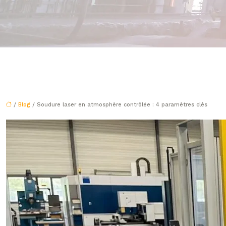
/
Blog
/ Soudure laser en atmosphère contrôlée : 4 paramètres clés